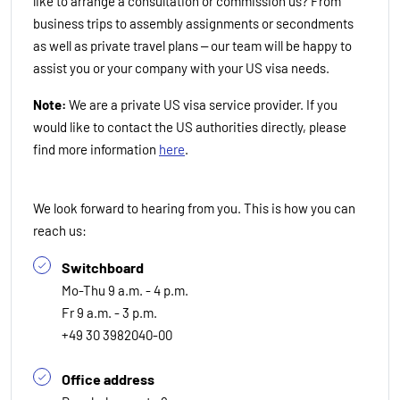
like to arrange a consultation or commission us? From
business trips to assembly assignments or secondments
as well as private travel plans – our team will be happy to
assist you or your company with your US visa needs.
Note:
We are a private US visa service provider. If you
would like to contact the US authorities directly, please
find more information
here
.
We look forward to hearing from you. This is how you can
reach us:
Switchboard
Mo-Thu 9 a.m. - 4 p.m.
Fr 9 a.m. - 3 p.m.
+49 30 3982040-00
Office address